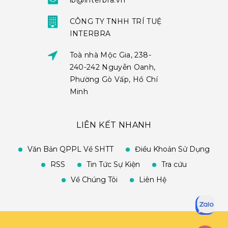
ib@interbra.vn
CÔNG TY TNHH TRÍ TUỆ
INTERBRA
Toà nhà Mộc Gia, 238-
240-242 Nguyễn Oanh,
Phường Gò Vấp, Hồ Chí
Minh
LIÊN KẾT NHANH
Văn Bản QPPL Về SHTT
Điều Khoản Sử Dụng
RSS
Tin Tức Sự Kiện
Tra cứu
Về Chúng Tôi
Liên Hệ