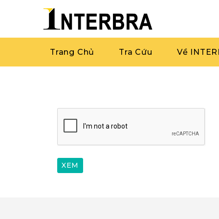
Trang Chủ
Tra Cứu
Về INTE