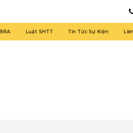
RBRA
Luật SHTT
Tin Tức Sự Kiện
Liê