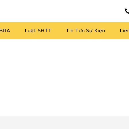
RBRA
Luật SHTT
Tin Tức Sự Kiện
Liê