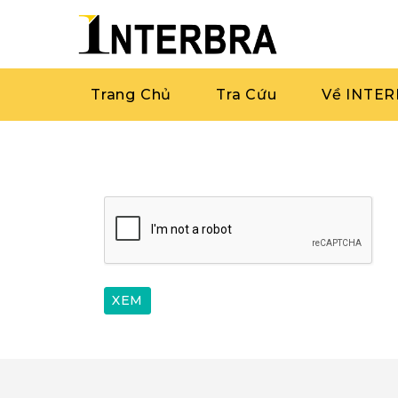
Trang Chủ
Tra Cứu
Về INTE