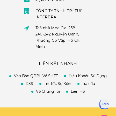
ib@interbra.vn
CÔNG TY TNHH TRÍ TUỆ
INTERBRA
Toà nhà Mộc Gia, 238-
240-242 Nguyễn Oanh,
Phường Gò Vấp, Hồ Chí
Minh
LIÊN KẾT NHANH
Văn Bản QPPL Về SHTT
Điều Khoản Sử Dụng
RSS
Tin Tức Sự Kiện
Tra cứu
Về Chúng Tôi
Liên Hệ