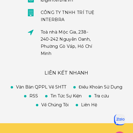
ib@interbra.vn
CÔNG TY TNHH TRÍ TUỆ
INTERBRA
Toà nhà Mộc Gia, 238-
240-242 Nguyễn Oanh,
Phường Gò Vấp, Hồ Chí
Minh
LIÊN KẾT NHANH
Văn Bản QPPL Về SHTT
Điều Khoản Sử Dụng
RSS
Tin Tức Sự Kiện
Tra cứu
Về Chúng Tôi
Liên Hệ