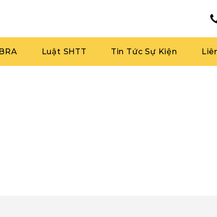
RBRA
Luật SHTT
Tin Tức Sự Kiện
Liê