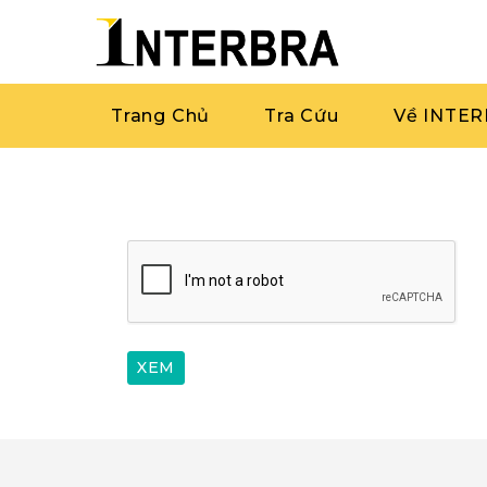
Trang Chủ
Tra Cứu
Về INTE