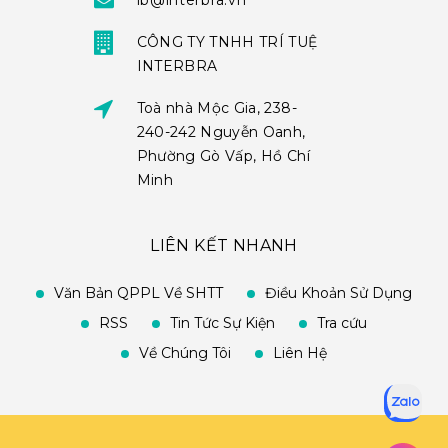
ib@interbra.vn
CÔNG TY TNHH TRÍ TUỆ
INTERBRA
Toà nhà Mộc Gia, 238-
240-242 Nguyễn Oanh,
Phường Gò Vấp, Hồ Chí
Minh
LIÊN KẾT NHANH
Văn Bản QPPL Về SHTT
Điều Khoản Sử Dụng
RSS
Tin Tức Sự Kiện
Tra cứu
Về Chúng Tôi
Liên Hệ