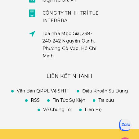
ib@interbra.vn
CÔNG TY TNHH TRÍ TUỆ
INTERBRA
Toà nhà Mộc Gia, 238-
240-242 Nguyễn Oanh,
Phường Gò Vấp, Hồ Chí
Minh
LIÊN KẾT NHANH
Văn Bản QPPL Về SHTT
Điều Khoản Sử Dụng
RSS
Tin Tức Sự Kiện
Tra cứu
Về Chúng Tôi
Liên Hệ