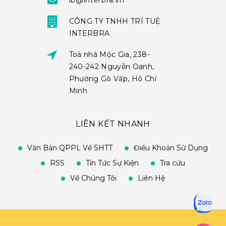
ib@interbra.vn
CÔNG TY TNHH TRÍ TUỆ
INTERBRA
Toà nhà Mộc Gia, 238-
240-242 Nguyễn Oanh,
Phường Gò Vấp, Hồ Chí
Minh
LIÊN KẾT NHANH
Văn Bản QPPL Về SHTT
Điều Khoản Sử Dụng
RSS
Tin Tức Sự Kiện
Tra cứu
Về Chúng Tôi
Liên Hệ