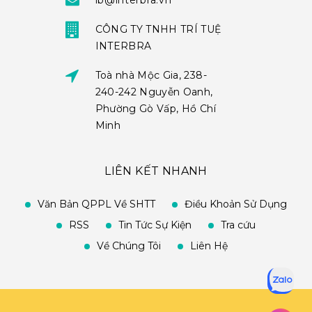
ib@interbra.vn
CÔNG TY TNHH TRÍ TUỆ
INTERBRA
Toà nhà Mộc Gia, 238-
240-242 Nguyễn Oanh,
Phường Gò Vấp, Hồ Chí
Minh
LIÊN KẾT NHANH
Văn Bản QPPL Về SHTT
Điều Khoản Sử Dụng
RSS
Tin Tức Sự Kiện
Tra cứu
Về Chúng Tôi
Liên Hệ