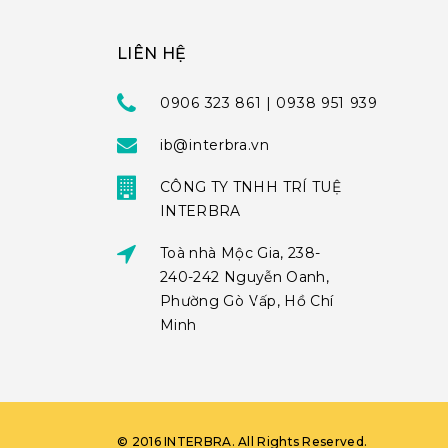
LIÊN HỆ
0906 323 861 | 0938 951 939
ib@interbra.vn
CÔNG TY TNHH TRÍ TUỆ
INTERBRA
Toà nhà Mộc Gia, 238-
240-242 Nguyễn Oanh,
Phường Gò Vấp, Hồ Chí
Minh
©
2016
INTERBRA
. All Rights Reserved.