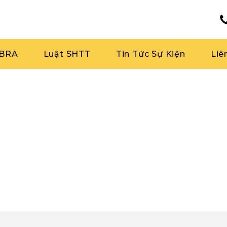
RBRA
Luật SHTT
Tin Tức Sự Kiện
Liê