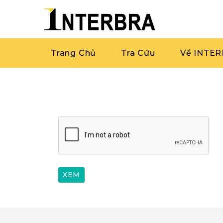
Trang Chủ
Tra Cứu
Về INTE