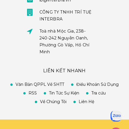
ib@interbra.vn
CÔNG TY TNHH TRÍ TUỆ
INTERBRA
Toà nhà Mộc Gia, 238-
240-242 Nguyễn Oanh,
Phường Gò Vấp, Hồ Chí
Minh
LIÊN KẾT NHANH
Văn Bản QPPL Về SHTT
Điều Khoản Sử Dụng
RSS
Tin Tức Sự Kiện
Tra cứu
Về Chúng Tôi
Liên Hệ