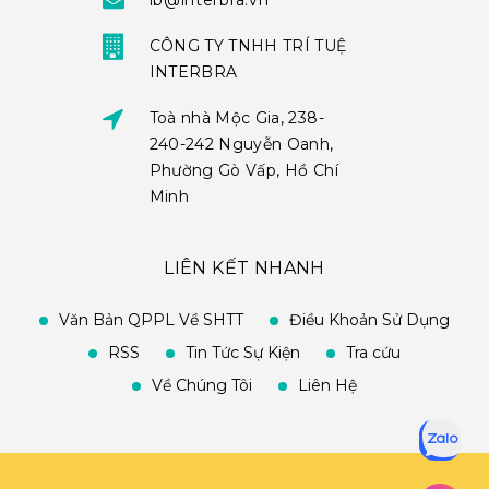
ib@interbra.vn
CÔNG TY TNHH TRÍ TUỆ
INTERBRA
Toà nhà Mộc Gia, 238-
240-242 Nguyễn Oanh,
Phường Gò Vấp, Hồ Chí
Minh
LIÊN KẾT NHANH
Văn Bản QPPL Về SHTT
Điều Khoản Sử Dụng
RSS
Tin Tức Sự Kiện
Tra cứu
Về Chúng Tôi
Liên Hệ