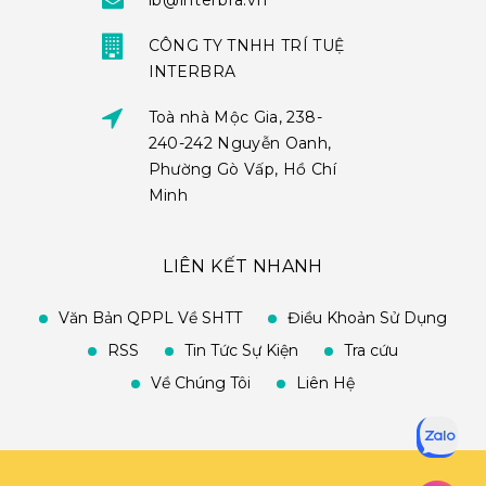
ib@interbra.vn
CÔNG TY TNHH TRÍ TUỆ
INTERBRA
Toà nhà Mộc Gia, 238-
240-242 Nguyễn Oanh,
Phường Gò Vấp, Hồ Chí
Minh
LIÊN KẾT NHANH
Văn Bản QPPL Về SHTT
Điều Khoản Sử Dụng
RSS
Tin Tức Sự Kiện
Tra cứu
Về Chúng Tôi
Liên Hệ