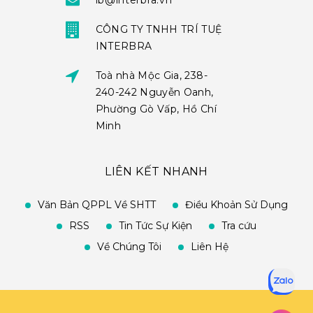
ib@interbra.vn
CÔNG TY TNHH TRÍ TUỆ
INTERBRA
Toà nhà Mộc Gia, 238-
240-242 Nguyễn Oanh,
Phường Gò Vấp, Hồ Chí
Minh
LIÊN KẾT NHANH
Văn Bản QPPL Về SHTT
Điều Khoản Sử Dụng
RSS
Tin Tức Sự Kiện
Tra cứu
Về Chúng Tôi
Liên Hệ