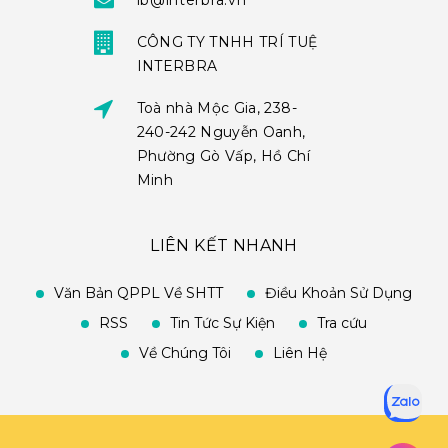
ib@interbra.vn
CÔNG TY TNHH TRÍ TUỆ
INTERBRA
Toà nhà Mộc Gia, 238-
240-242 Nguyễn Oanh,
Phường Gò Vấp, Hồ Chí
Minh
LIÊN KẾT NHANH
Văn Bản QPPL Về SHTT
Điều Khoản Sử Dụng
RSS
Tin Tức Sự Kiện
Tra cứu
Về Chúng Tôi
Liên Hệ