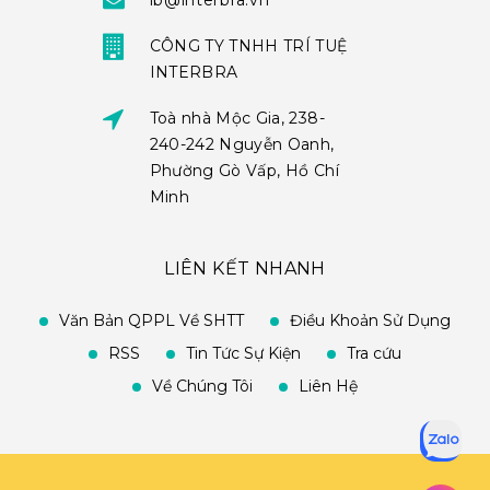
ib@interbra.vn
CÔNG TY TNHH TRÍ TUỆ
INTERBRA
Toà nhà Mộc Gia, 238-
240-242 Nguyễn Oanh,
Phường Gò Vấp, Hồ Chí
Minh
LIÊN KẾT NHANH
Văn Bản QPPL Về SHTT
Điều Khoản Sử Dụng
RSS
Tin Tức Sự Kiện
Tra cứu
Về Chúng Tôi
Liên Hệ