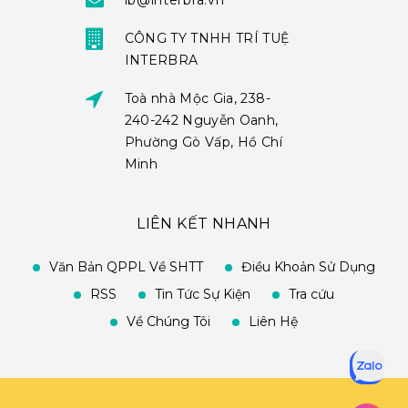
ib@interbra.vn
CÔNG TY TNHH TRÍ TUỆ
INTERBRA
Toà nhà Mộc Gia, 238-
240-242 Nguyễn Oanh,
Phường Gò Vấp, Hồ Chí
Minh
LIÊN KẾT NHANH
Văn Bản QPPL Về SHTT
Điều Khoản Sử Dụng
RSS
Tin Tức Sự Kiện
Tra cứu
Về Chúng Tôi
Liên Hệ