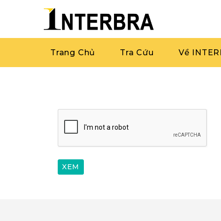
Trang Chủ
Tra Cứu
Về INTE