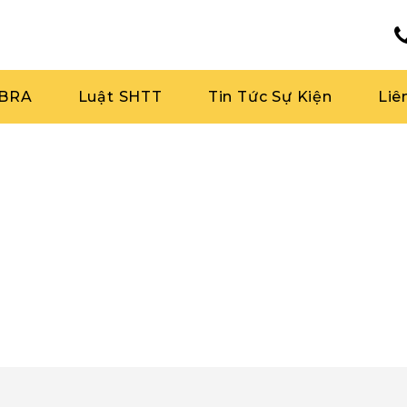
RBRA
Luật SHTT
Tin Tức Sự Kiện
Liê