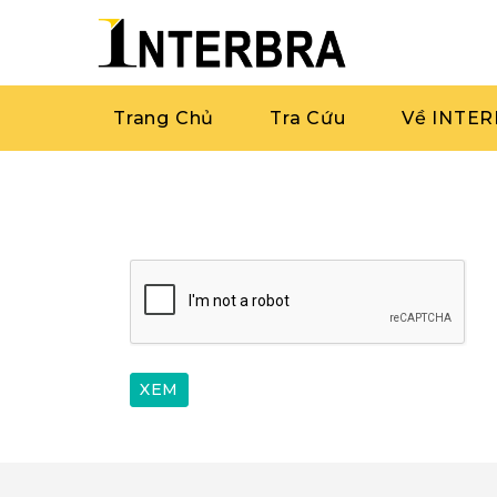
Trang Chủ
Tra Cứu
Về INTE