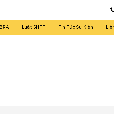
RBRA
Luật SHTT
Tin Tức Sự Kiện
Liê