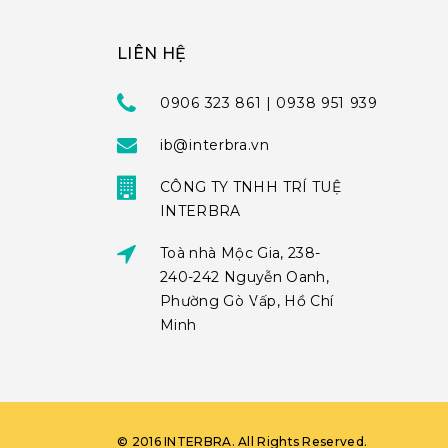
LIÊN HỆ
0906 323 861 | 0938 951 939
ib@interbra.vn
CÔNG TY TNHH TRÍ TUỆ
INTERBRA
Toà nhà Mộc Gia, 238-
240-242 Nguyễn Oanh,
Phường Gò Vấp, Hồ Chí
Minh
©
2016
INTERBRA
. All Rights Reserved.