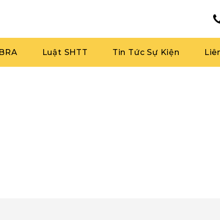
RBRA
Luật SHTT
Tin Tức Sự Kiện
Liê