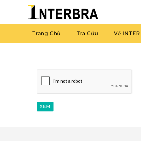
Trang Chủ
Tra Cứu
Về INTE