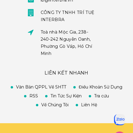
ib@interbra.vn
CÔNG TY TNHH TRÍ TUỆ
INTERBRA
Toà nhà Mộc Gia, 238-
240-242 Nguyễn Oanh,
Phường Gò Vấp, Hồ Chí
Minh
LIÊN KẾT NHANH
Văn Bản QPPL Về SHTT
Điều Khoản Sử Dụng
RSS
Tin Tức Sự Kiện
Tra cứu
Về Chúng Tôi
Liên Hệ