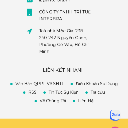
ib@interbra.vn
CÔNG TY TNHH TRÍ TUỆ
INTERBRA
Toà nhà Mộc Gia, 238-
240-242 Nguyễn Oanh,
Phường Gò Vấp, Hồ Chí
Minh
LIÊN KẾT NHANH
Văn Bản QPPL Về SHTT
Điều Khoản Sử Dụng
RSS
Tin Tức Sự Kiện
Tra cứu
Về Chúng Tôi
Liên Hệ