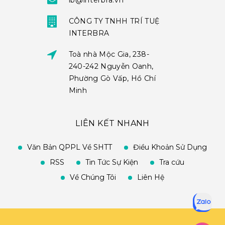
ib@interbra.vn
CÔNG TY TNHH TRÍ TUỆ
INTERBRA
Toà nhà Mộc Gia, 238-
240-242 Nguyễn Oanh,
Phường Gò Vấp, Hồ Chí
Minh
LIÊN KẾT NHANH
Văn Bản QPPL Về SHTT
Điều Khoản Sử Dụng
RSS
Tin Tức Sự Kiện
Tra cứu
Về Chúng Tôi
Liên Hệ