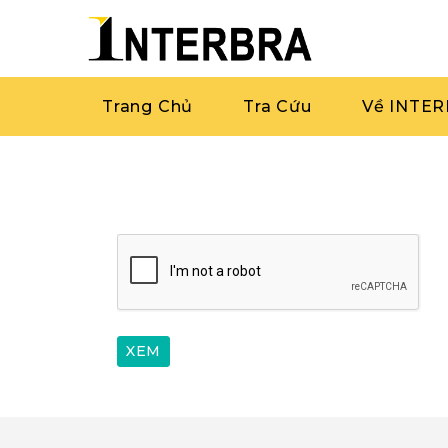
Trang Chủ
Tra Cứu
Về INTE