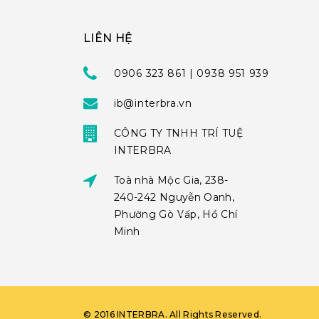
LIÊN HỆ
0906 323 861 | 0938 951 939
ib@interbra.vn
CÔNG TY TNHH TRÍ TUỆ
INTERBRA
Toà nhà Mộc Gia, 238-
240-242 Nguyễn Oanh,
Phường Gò Vấp, Hồ Chí
Minh
©
2016
INTERBRA
. All Rights Reserved.