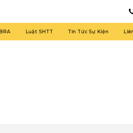
RBRA
Luật SHTT
Tin Tức Sự Kiện
Liê