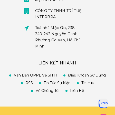
ib@interbra.vn
CÔNG TY TNHH TRÍ TUỆ
INTERBRA
Toà nhà Mộc Gia, 238-
240-242 Nguyễn Oanh,
Phường Gò Vấp, Hồ Chí
Minh
LIÊN KẾT NHANH
Văn Bản QPPL Về SHTT
Điều Khoản Sử Dụng
RSS
Tin Tức Sự Kiện
Tra cứu
Về Chúng Tôi
Liên Hệ