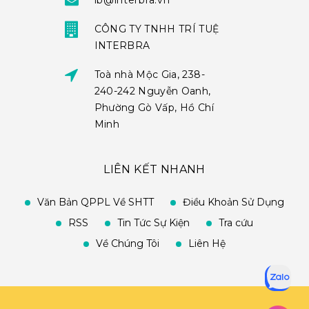
ib@interbra.vn
CÔNG TY TNHH TRÍ TUỆ
INTERBRA
Toà nhà Mộc Gia, 238-
240-242 Nguyễn Oanh,
Phường Gò Vấp, Hồ Chí
Minh
LIÊN KẾT NHANH
Văn Bản QPPL Về SHTT
Điều Khoản Sử Dụng
RSS
Tin Tức Sự Kiện
Tra cứu
Về Chúng Tôi
Liên Hệ