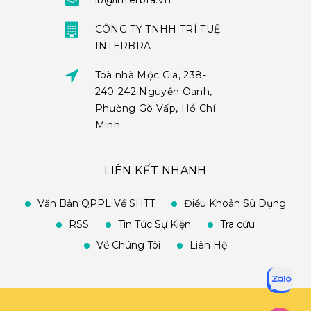
ib@interbra.vn
CÔNG TY TNHH TRÍ TUỆ
INTERBRA
Toà nhà Mộc Gia, 238-
240-242 Nguyễn Oanh,
Phường Gò Vấp, Hồ Chí
Minh
LIÊN KẾT NHANH
Văn Bản QPPL Về SHTT
Điều Khoản Sử Dụng
RSS
Tin Tức Sự Kiện
Tra cứu
Về Chúng Tôi
Liên Hệ