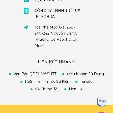
ib@interbra.vn
CÔNG TY TNHH TRÍ TUỆ
INTERBRA
Toà nhà Mộc Gia, 238-
240-242 Nguyễn Oanh,
Phường Gò Vấp, Hồ Chí
Minh
LIÊN KẾT NHANH
Văn Bản QPPL Về SHTT
Điều Khoản Sử Dụng
RSS
Tin Tức Sự Kiện
Tra cứu
Về Chúng Tôi
Liên Hệ