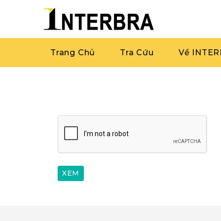
Trang Chủ
Tra Cứu
Về INTE