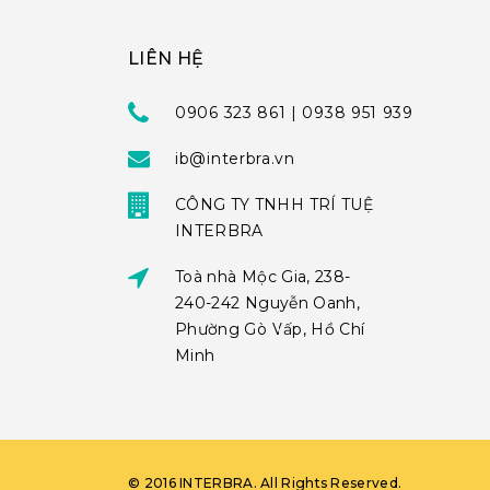
LIÊN HỆ
0906 323 861 | 0938 951 939
ib@interbra.vn
CÔNG TY TNHH TRÍ TUỆ
INTERBRA
Toà nhà Mộc Gia, 238-
240-242 Nguyễn Oanh,
Phường Gò Vấp, Hồ Chí
Minh
©
2016
INTERBRA
. All Rights Reserved.