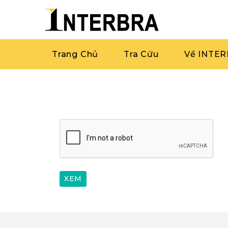
Trang Chủ
Tra Cứu
Về INTE