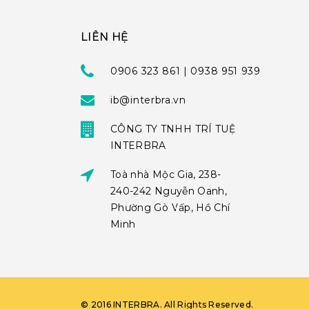
LIÊN HỆ
0906 323 861 | 0938 951 939
ib@interbra.vn
CÔNG TY TNHH TRÍ TUỆ
INTERBRA
Toà nhà Mộc Gia, 238-
240-242 Nguyễn Oanh,
Phường Gò Vấp, Hồ Chí
Minh
©
2016
INTERBRA
. All Rights Reserved.