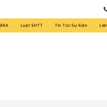
RBRA
Luật SHTT
Tin Tức Sự Kiện
Liê