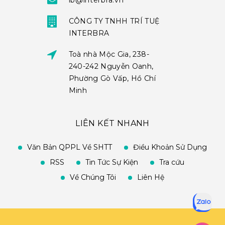
ib@interbra.vn
CÔNG TY TNHH TRÍ TUỆ
INTERBRA
Toà nhà Mộc Gia, 238-
240-242 Nguyễn Oanh,
Phường Gò Vấp, Hồ Chí
Minh
LIÊN KẾT NHANH
Văn Bản QPPL Về SHTT
Điều Khoản Sử Dụng
RSS
Tin Tức Sự Kiện
Tra cứu
Về Chúng Tôi
Liên Hệ