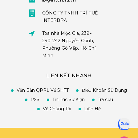
ib@interbra.vn
CÔNG TY TNHH TRÍ TUỆ
INTERBRA
Toà nhà Mộc Gia, 238-
240-242 Nguyễn Oanh,
Phường Gò Vấp, Hồ Chí
Minh
LIÊN KẾT NHANH
Văn Bản QPPL Về SHTT
Điều Khoản Sử Dụng
RSS
Tin Tức Sự Kiện
Tra cứu
Về Chúng Tôi
Liên Hệ