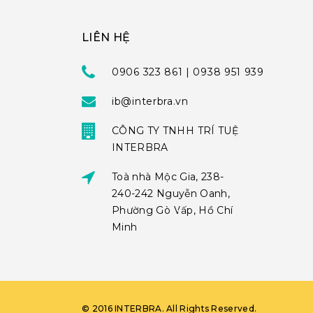
LIÊN HỆ
0906 323 861 | 0938 951 939
ib@interbra.vn
CÔNG TY TNHH TRÍ TUỆ
INTERBRA
Toà nhà Mộc Gia, 238-
240-242 Nguyễn Oanh,
Phường Gò Vấp, Hồ Chí
Minh
©
2016
INTERBRA
. All Rights Reserved.