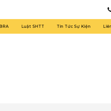
RBRA
Luật SHTT
Tin Tức Sự Kiện
Liê