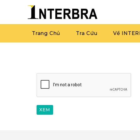
Trang Chủ
Tra Cứu
Về INTE