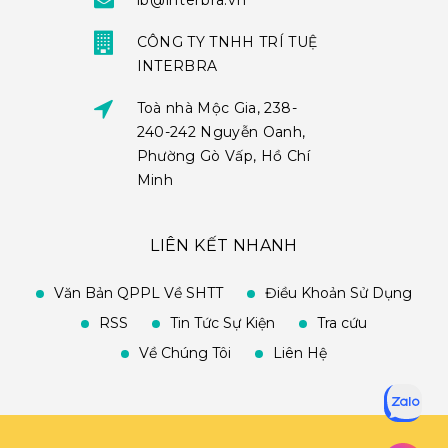
ib@interbra.vn
CÔNG TY TNHH TRÍ TUỆ
INTERBRA
Toà nhà Mộc Gia, 238-
240-242 Nguyễn Oanh,
Phường Gò Vấp, Hồ Chí
Minh
LIÊN KẾT NHANH
Văn Bản QPPL Về SHTT
Điều Khoản Sử Dụng
RSS
Tin Tức Sự Kiện
Tra cứu
Về Chúng Tôi
Liên Hệ