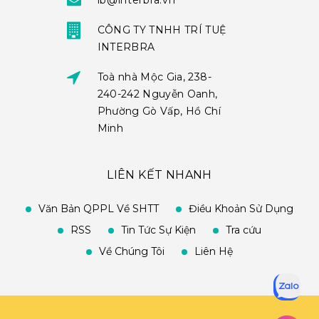
ib@interbra.vn
CÔNG TY TNHH TRÍ TUỆ
INTERBRA
Toà nhà Mộc Gia, 238-
240-242 Nguyễn Oanh,
Phường Gò Vấp, Hồ Chí
Minh
LIÊN KẾT NHANH
Văn Bản QPPL Về SHTT
Điều Khoản Sử Dụng
RSS
Tin Tức Sự Kiện
Tra cứu
Về Chúng Tôi
Liên Hệ