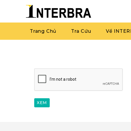
Trang Chủ
Tra Cứu
Về INTE