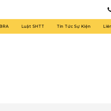
RBRA
Luật SHTT
Tin Tức Sự Kiện
Liê