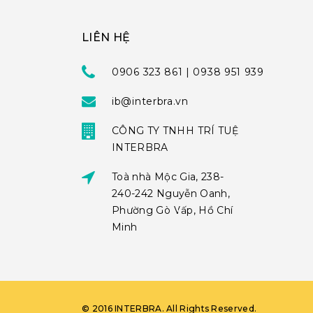
LIÊN HỆ
0906 323 861 | 0938 951 939
ib@interbra.vn
CÔNG TY TNHH TRÍ TUỆ
INTERBRA
Toà nhà Mộc Gia, 238-
240-242 Nguyễn Oanh,
Phường Gò Vấp, Hồ Chí
Minh
©
2016
INTERBRA
. All Rights Reserved.