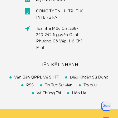
ib@interbra.vn
CÔNG TY TNHH TRÍ TUỆ
INTERBRA
Toà nhà Mộc Gia, 238-
240-242 Nguyễn Oanh,
Phường Gò Vấp, Hồ Chí
Minh
LIÊN KẾT NHANH
Văn Bản QPPL Về SHTT
Điều Khoản Sử Dụng
RSS
Tin Tức Sự Kiện
Tra cứu
Về Chúng Tôi
Liên Hệ