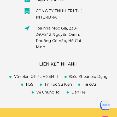
ib@interbra.vn
CÔNG TY TNHH TRÍ TUỆ
INTERBRA
Toà nhà Mộc Gia, 238-
240-242 Nguyễn Oanh,
Phường Gò Vấp, Hồ Chí
Minh
LIÊN KẾT NHANH
Văn Bản QPPL Về SHTT
Điều Khoản Sử Dụng
RSS
Tin Tức Sự Kiện
Tra cứu
Về Chúng Tôi
Liên Hệ