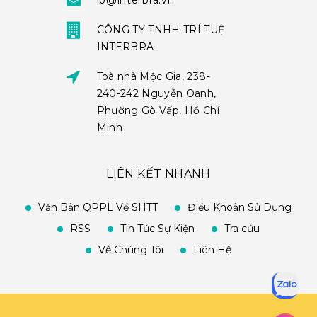
ib@interbra.vn
CÔNG TY TNHH TRÍ TUỆ
INTERBRA
Toà nhà Mộc Gia, 238-
240-242 Nguyễn Oanh,
Phường Gò Vấp, Hồ Chí
Minh
LIÊN KẾT NHANH
Văn Bản QPPL Về SHTT
Điều Khoản Sử Dụng
RSS
Tin Tức Sự Kiện
Tra cứu
Về Chúng Tôi
Liên Hệ