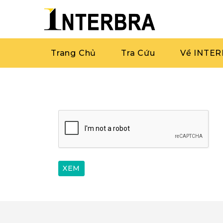
Trang Chủ
Tra Cứu
Về INTE