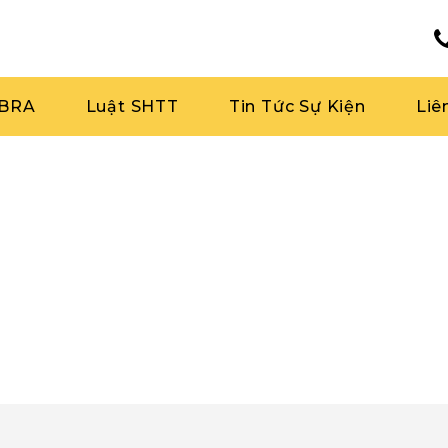
RBRA
Luật SHTT
Tin Tức Sự Kiện
Liê