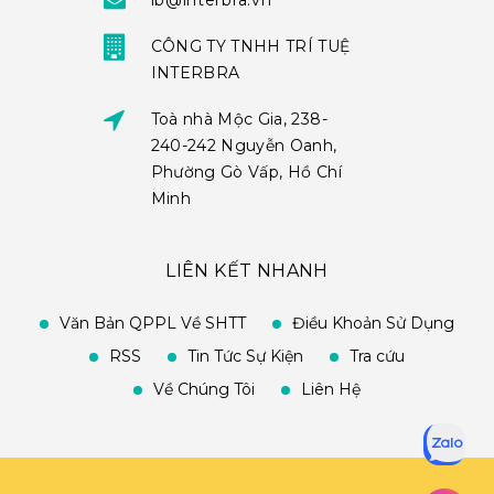
ib@interbra.vn
CÔNG TY TNHH TRÍ TUỆ
INTERBRA
Toà nhà Mộc Gia, 238-
240-242 Nguyễn Oanh,
Phường Gò Vấp, Hồ Chí
Minh
LIÊN KẾT NHANH
Văn Bản QPPL Về SHTT
Điều Khoản Sử Dụng
RSS
Tin Tức Sự Kiện
Tra cứu
Về Chúng Tôi
Liên Hệ