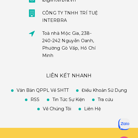
ib@interbra.vn
CÔNG TY TNHH TRÍ TUỆ
INTERBRA
Toà nhà Mộc Gia, 238-
240-242 Nguyễn Oanh,
Phường Gò Vấp, Hồ Chí
Minh
LIÊN KẾT NHANH
Văn Bản QPPL Về SHTT
Điều Khoản Sử Dụng
RSS
Tin Tức Sự Kiện
Tra cứu
Về Chúng Tôi
Liên Hệ