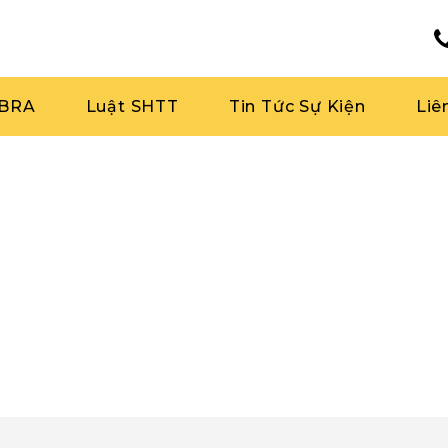
RBRA
Luật SHTT
Tin Tức Sự Kiện
Liê