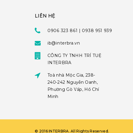
LIÊN HỆ
0906 323 861 | 0938 951 939
ib@interbra.vn
CÔNG TY TNHH TRÍ TUỆ
INTERBRA
Toà nhà Mộc Gia, 238-
240-242 Nguyễn Oanh,
Phường Gò Vấp, Hồ Chí
Minh
©
2016
INTERBRA
. All Rights Reserved.