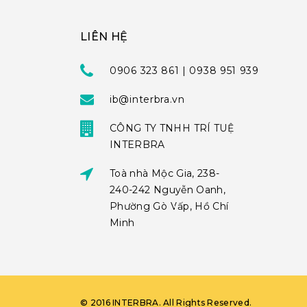
LIÊN HỆ
0906 323 861 | 0938 951 939
ib@interbra.vn
CÔNG TY TNHH TRÍ TUỆ
INTERBRA
Toà nhà Mộc Gia, 238-
240-242 Nguyễn Oanh,
Phường Gò Vấp, Hồ Chí
Minh
©
2016
INTERBRA
. All Rights Reserved.