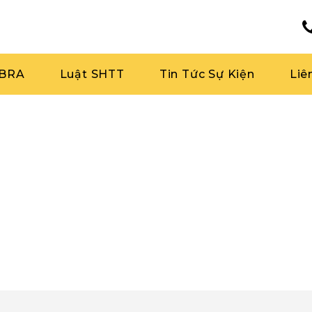
RBRA
Luật SHTT
Tin Tức Sự Kiện
Liê