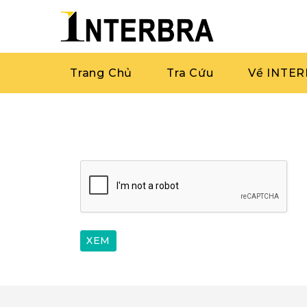
Trang Chủ
Tra Cứu
Về INTE