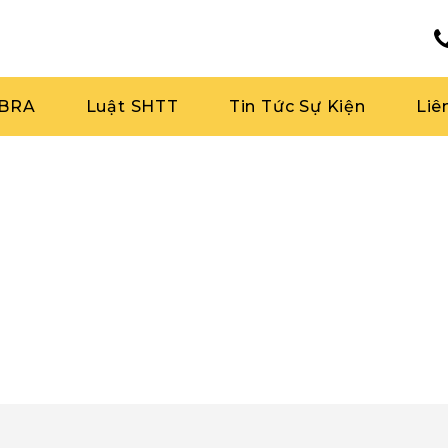
RBRA
Luật SHTT
Tin Tức Sự Kiện
Liê