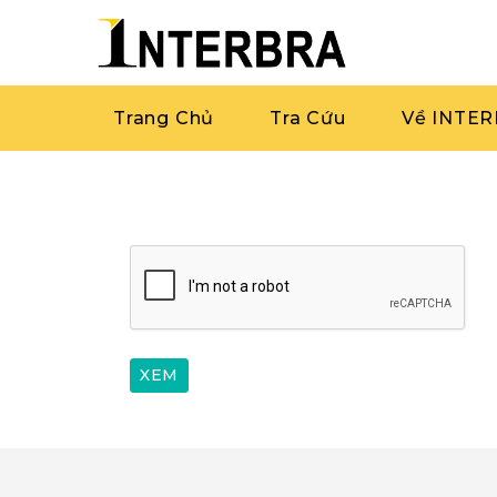
Trang Chủ
Tra Cứu
Về INTE