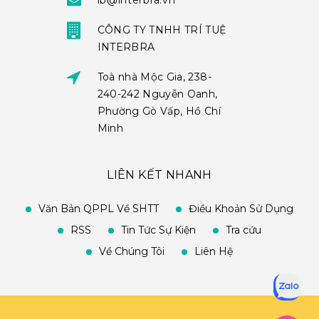
ib@interbra.vn
CÔNG TY TNHH TRÍ TUỆ
INTERBRA
Toà nhà Mộc Gia, 238-
240-242 Nguyễn Oanh,
Phường Gò Vấp, Hồ Chí
Minh
LIÊN KẾT NHANH
Văn Bản QPPL Về SHTT
Điều Khoản Sử Dụng
RSS
Tin Tức Sự Kiện
Tra cứu
Về Chúng Tôi
Liên Hệ