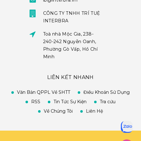
ib@interbra.vn
CÔNG TY TNHH TRÍ TUỆ
INTERBRA
Toà nhà Mộc Gia, 238-
240-242 Nguyễn Oanh,
Phường Gò Vấp, Hồ Chí
Minh
LIÊN KẾT NHANH
Văn Bản QPPL Về SHTT
Điều Khoản Sử Dụng
RSS
Tin Tức Sự Kiện
Tra cứu
Về Chúng Tôi
Liên Hệ