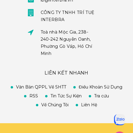
ib@interbra.vn
CÔNG TY TNHH TRÍ TUỆ
INTERBRA
Toà nhà Mộc Gia, 238-
240-242 Nguyễn Oanh,
Phường Gò Vấp, Hồ Chí
Minh
LIÊN KẾT NHANH
Văn Bản QPPL Về SHTT
Điều Khoản Sử Dụng
RSS
Tin Tức Sự Kiện
Tra cứu
Về Chúng Tôi
Liên Hệ