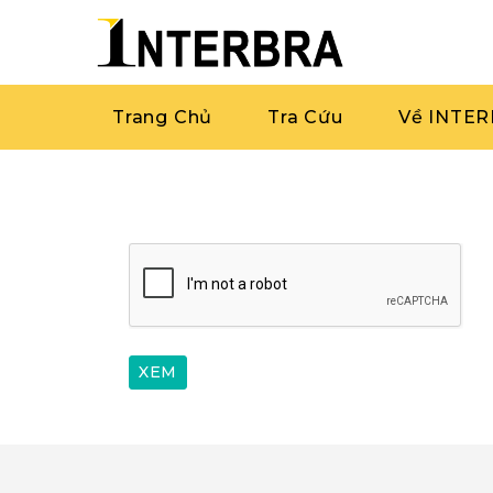
Trang Chủ
Tra Cứu
Về INTE