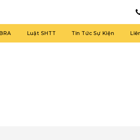
RBRA
Luật SHTT
Tin Tức Sự Kiện
Liê